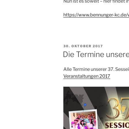
Nun ist es soweit – hier findet
https://www.bennunger-kc.de
VERÖFFENTLICHT
30. OKTOBER 2017
AM
Die Termine unserer
Alle Termine unserer 37. Sesseio
Veranstaltungen 2017