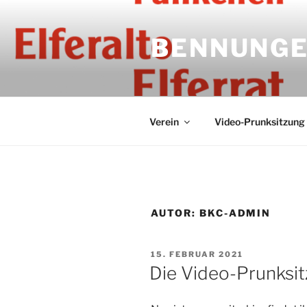
Zum
Inhalt
BENNUNGE
springen
Verein
Video-Prunksitzung
AUTOR:
BKC-ADMIN
VERÖFFENTLICHT
15. FEBRUAR 2021
AM
Die Video-Prunksi