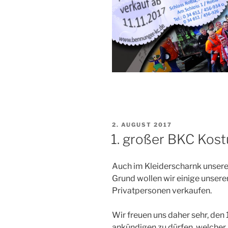
VERÖFFENTLICHT
2. AUGUST 2017
AM
1. großer BKC Kos
Auch im Kleiderscharnk unsere
Grund wollen wir einige unser
Privatpersonen verkaufen.
Wir freuen uns daher sehr, de
ankündigen zu dürfen, welcher 