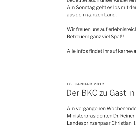
bedeutet auch unser Kinderferi
Am Sonntag geht es los mit de
aus dem ganzen Land.
Wir freuen uns auf erlebnisre
Betreuern ganz viel Spaß!
Alle Infos findet ihr auf
karneva
VERÖFFENTLICHT
16. JANUAR 2017
AM
Der BKC zu Gast in
Am vergangenen Wochenende r
Ministerpräsidenten Dr. Reiner 
Landesprinzenpaar Christian II. 