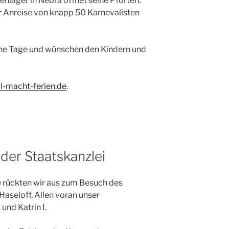
enlager in Nebra öffnet seine Pforten.
r Anreise von knapp 50 Karnevalisten
iche Tage und wünschen den Kindern und
l-macht-ferien.de
.
 der Staatskanzlei
ückten wir aus zum Besuch des
Haseloff. Allen voran unser
und Katrin I.